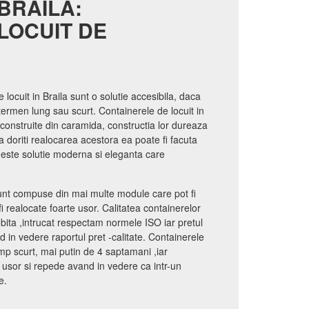
BRAILA:
LOCUIT DE
e locuit in Braila sunt o solutie accesibila, daca
termen lung sau scurt. Containerele de locuit in
 construite din caramida, constructia lor dureaza
 doriti realocarea acestora ea poate fi facuta
t este solutie moderna si eleganta care
sunt compuse din mai multe module care pot fi
i realocate foarte usor. Calitatea containerelor
ebita ,intrucat respectam normele ISO iar pretul
 in vedere raportul pret -calitate. Containerele
timp scurt, mai putin de 4 saptamani ,iar
t usor si repede avand in vedere ca intr-un
e.