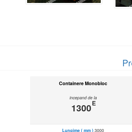
Pr
Containere Monobloc
incepand de la
E
1300
Lungime ( mm )
3000