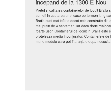
incepand de la 1300 E Nou
Pretul si calitatea containerelor de locuit Braila 
sunteti in cautarea unei case pe termen lung sau
Braila sunt mai ieftine decat cele construite din
mai putin de 4 saptamani iar daca doriti realoca
foarte usor. Containerul de locuit in Braila este
protejeaza mediu inconjurator. Containerele de 
multe module care pot fi aranjate dupa necesitati