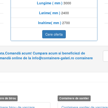
Lungime ( mm )
3000
Latime( mm )
2400
Inaltime( mm )
2700
Cere oferta
riata.Comandă acum! Cumpara acum si beneficiezi de
omandă online de la info@containere-galati.ro containere
ere de birou
Containere de santier
inere birou de vanzare
Containere santier de vanzare