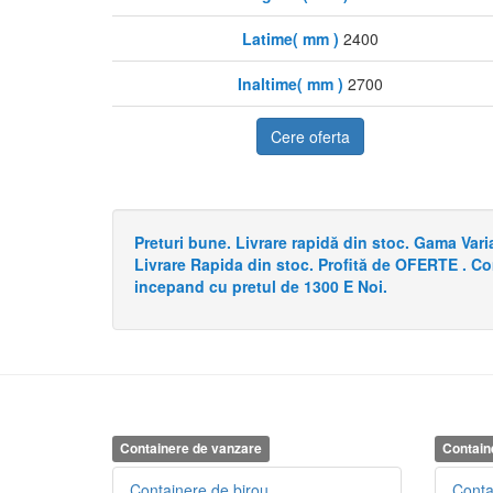
Latime( mm )
2400
Inaltime( mm )
2700
Cere oferta
Preturi bune. Livrare rapidă din stoc. Gama Va
Livrare Rapida din stoc. Profită de OFERTE . C
incepand cu pretul de 1300 E Noi.
Containere de vanzare
Contain
Containere de birou
Conta