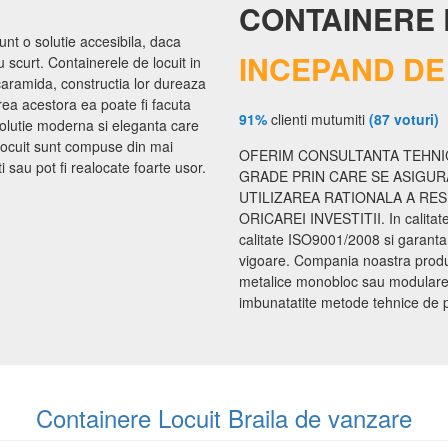
CONTAINERE 
sunt o solutie accesibila, daca
INCEPAND DE 
 scurt. Containerele de locuit in
 caramida, constructia lor dureaza
rea acestora ea poate fi facuta
91%
clienti mutumiti
(87 voturi)
 solutie moderna si eleganta care
locuit sunt compuse din mai
OFERIM CONSULTANTA TEHNIC
 sau pot fi realocate foarte usor.
GRADE PRIN CARE SE ASIGUR
UTILIZAREA RATIONALA A RE
ORICAREI INVESTITII. In calita
calitate ISO9001/2008 si garanta
vigoare. Compania noastra produce
metalice monobloc sau modulare d
imbunatatite metode tehnice de proi
Containere Locuit Braila de vanzare