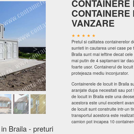
CONTAINERE 
CONTAINERE 
VANZARE
Pretul si calitatea containerelor d
sunteti in cautarea unei case pe 
Braila sunt mai ieftine decat cele
mai putin de 4 saptamani iar daca
foarte usor. Containerul de locui
protejeaza mediu inconjurator.
Containerele de locuit in Braila 
aranjate dupa necesitati sau pot f
de locuit in Braila este una deos
acestora este unul excelent avand
de locuit sunt construite intr-un 
transportul acestora este realiza
camion pot incapea 10 container
n Braila - preturi