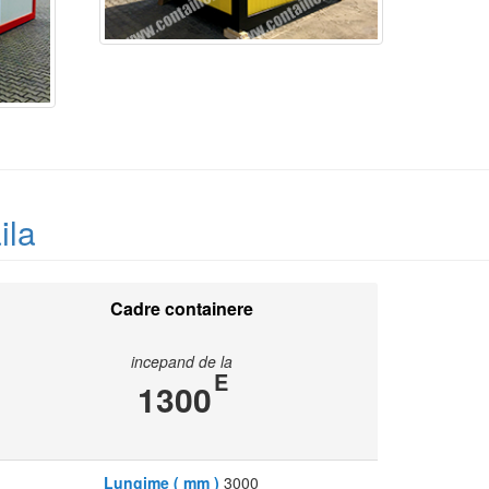
ila
Cadre containere
incepand de la
E
1300
Lungime ( mm )
3000