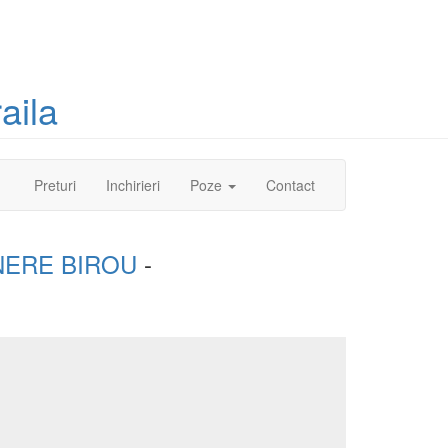
aila
(current)
Preturi
Inchirieri
Poze
Contact
NERE BIROU
-